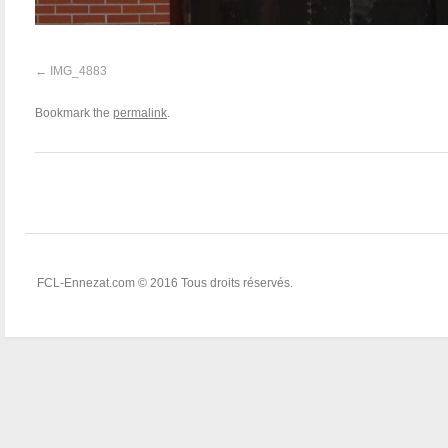
IMG_4883
Bookmark the
permalink
.
FCL-Ennezat.com © 2016 Tous droits réservés.